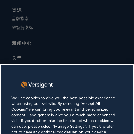
资源
品牌指南
维智捷徽标
新闻中心
关于
高层领导
投资者关系
供应商
可持续发展
We use cookies to give you the best possible experience
when using our website. By selecting “Accept All
职业生涯
Cookies” we can bring you relevant and personalized
content – and generally give you a much more enhanced
visit. If you’d rather take the time to set which cookies we
隐私声明
can use, please select “Manage Settings”. If you’d prefer
not to have any optional cookies set on your device,
使用条款