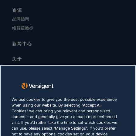
资源
品牌指南
维智捷徽标
新闻中心
关于
高层领导
投资者关系
供应商
可持续发展
We use cookies to give you the best possible experience
when using our website. By selecting “Accept All
职业生涯
Cookies” we can bring you relevant and personalized
content – and generally give you a much more enhanced
visit. If you’d rather take the time to set which cookies we
隐私声明
can use, please select “Manage Settings”. If you’d prefer
not to have any optional cookies set on your device,
使用条款