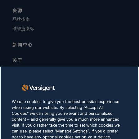
资源
品牌指南
维智捷徽标
新闻中心
关于
高层领导
投资者关系
供应商
可持续发展
We use cookies to give you the best possible experience
when using our website. By selecting “Accept All
职业生涯
Cookies” we can bring you relevant and personalized
content – and generally give you a much more enhanced
visit. If you’d rather take the time to set which cookies we
隐私声明
can use, please select “Manage Settings”. If you’d prefer
not to have any optional cookies set on your device,
使用条款