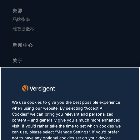
资源
品牌指南
维智捷徽标
新闻中心
关于
高层领导
投资者关系
供应商
可持续发展
We use cookies to give you the best possible experience
when using our website. By selecting “Accept All
职业生涯
Cookies” we can bring you relevant and personalized
content – and generally give you a much more enhanced
visit. If you’d rather take the time to set which cookies we
隐私声明
can use, please select “Manage Settings”. If you’d prefer
not to have any optional cookies set on your device,
使用条款