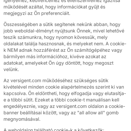
igényeihez, kedvenceihez és ellenszenveihez igazítsa
működését azáltal, hogy információkat gyűjt és
megjegyzi az Ön preferenciáit.
Összességében a sütik segítenek nekünk abban, hogy
jobb weboldal-élményt nyújtsunk Önnek, mivel lehetővé
teszik számunkra, hogy nyomon kövessük, mely
oldalakat találja hasznosnak, és melyeket nem. A cookie-
k NEM adnak hozzáférést az Ön számítógépéhez vagy
bármilyen más információhoz, kivéve azokat az
adatokat, amelyeket Ön úgy döntött, hogy megoszt
velünk.
Az versigent.com működéséhez szükséges sütik
kivételével minden cookie alapértelmezés szerint ki van
kapcsolva. Ön eldöntheti, hogy elfogadja vagy elutasítja-
e a többi sütit. Ezeket a többi cookie-t manuálisan kell
engedélyeznie, vagy az versigent.com oldalon a cookie-
banner beállításai között, vagy az "all allow all" gomb
megnyomásával.
A weboldalon található cookie-k a következők: