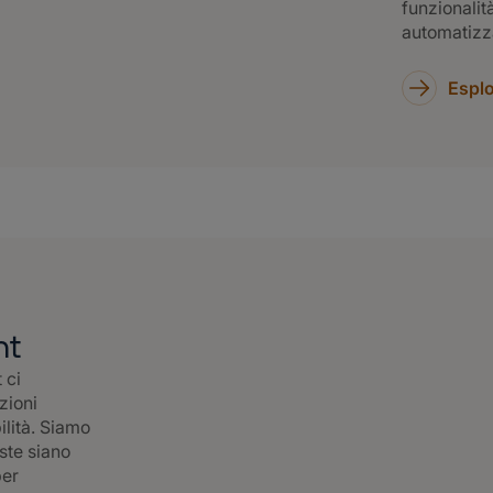
funzionalità
automatizza
Esplo
nt
 ci
zioni
ilità. Siamo
ste siano
per