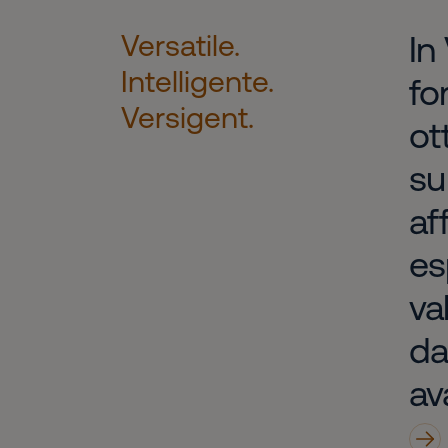
Versatile.
In
Intelligente.
fo
Versigent.
ot
su
af
es
va
da
av