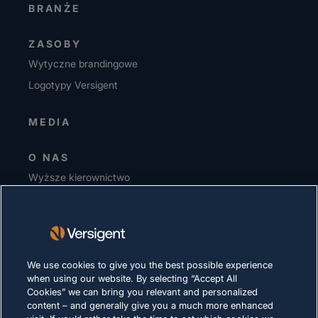
BRANŻE
ZASOBY
Wytyczne brandingowe
Logotypy Versigent
MEDIA
O NAS
Wyższe kierownictwo
Inwestorzy
Dostawcy
Zrównoważony rozwój
We use cookies to give you the best possible experience
KARIERA
when using our website. By selecting “Accept All
Cookies” we can bring you relevant and personalized
content – and generally give you a much more enhanced
PRYWATNOŚĆ