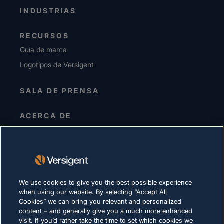
INDUSTRIAS
RECURSOS
Guía de marca
Logotipos de Versigent
SALA DE PRENSA
ACERCA DE
Alta dirección
Inversionistas
Proveedores
Sostenibilidad
We use cookies to give you the best possible experience
when using our website. By selecting “Accept All
CARRERAS
Cookies” we can bring you relevant and personalized
content – and generally give you a much more enhanced
visit. If you’d rather take the time to set which cookies we