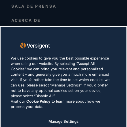
SALA DE PRENSA
ACERCA DE
Alta dirección
Inversionistas
Proveedores
Sostenibilidad
We use cookies to give you the best possible experience
when using our website. By selecting “Accept All
CARRERAS
Cookies” we can bring you relevant and personalized
content – and generally give you a much more enhanced
visit. If you’d rather take the time to set which cookies we
DECLARACIÓN DE PRIVACIDAD
can use, please select “Manage Settings”. If you’d prefer
not to have any optional cookies set on your device,
Términos de uso
please select “Disable All”.
Política de cookies
Visit our
Cookie Policy
to learn more about how we
process your data.
CUMPLIMIENTO Y ASUNTOS LEGALES
Manage Settings