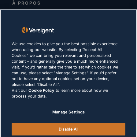
À PROPOS
Equipe de direction
Investisseurs
Fournisseurs
Durabilité
We use cookies to give you the best possible experience
when using our website. By selecting “Accept All
CARRIÈRES
Cookies” we can bring you relevant and personalized
content – and generally give you a much more enhanced
visit. If you’d rather take the time to set which cookies we
DÉCLARATION DE CONFIDENTIALITÉ
can use, please select “Manage Settings”. If you’d prefer
not to have any optional cookies set on your device,
Conditions d'utilisation
please select “Disable All”.
Politique relative aux cookies
Visit our
Cookie Policy
to learn more about how we
process your data.
LOI ET CONFORMITÉ
Manage Settings
Disable All