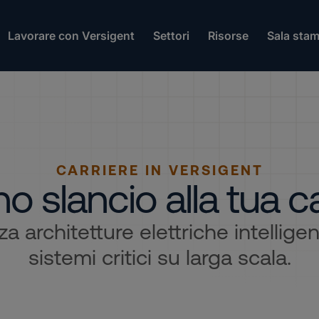
Lavorare con Versigent
Settori
Risorse
Sala sta
CARRIERE IN VERSIGENT
o slancio alla tua c
za architetture elettriche intellig
sistemi critici su larga scala.