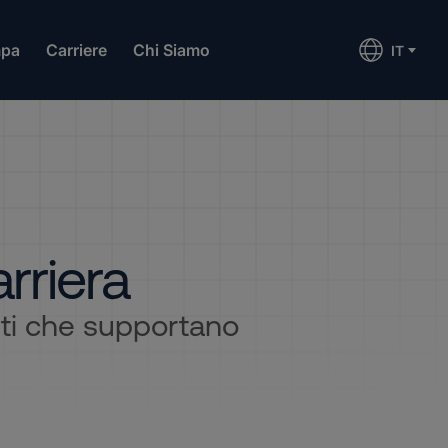
mpa
Carriere
Chi Siamo
IT
arriera
enti che supportano