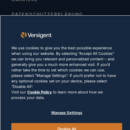
DATENSCHUTZERKLÄRUNG
Impressum
Nutzungsbedingungen
Cookie-Richtlinie
We use cookies to give you the best possible experience
when using our website. By selecting “Accept All Cookies”
RECHTLICHE HINWEISE UND
we can bring you relevant and personalized content – and
COMPLIANCE
generally give you a much more enhanced visit. If you’d
rather take the time to set which cookies we can use,
please select “Manage Settings”. If you’d prefer not to have
any optional cookies set on your device, please select
“Disable All”.
Visit our
Cookie Policy
to learn more about how we
process your data.
© 2026 Versigent. All rights reserved
Manage Settings
Disable All