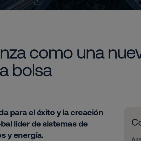
lanza como una nu
la bolsa
 para el éxito y la creación
C
bal líder de sistemas de
os y energía.
Ann