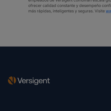
empleados de Versigent combinan escala glo
ofrecer calidad constante y desempeño conf
más rápidas, inteligentes y seguras. Visite
ww