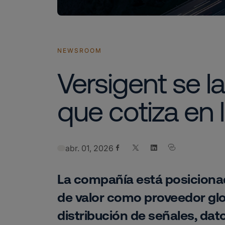
NEWSROOM
Versigent se 
que cotiza en 
Share on Facebook
Share on X
Share on LinkedIn
abr. 01, 2026
La compañía está posicionada
de valor como proveedor glo
distribución de señales, dat