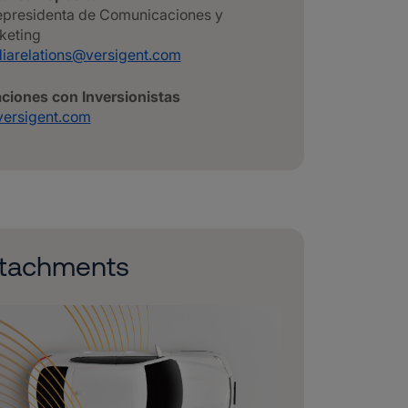
epresidenta de Comunicaciones y
keting
iarelations@versigent.com
aciones con Inversionistas
versigent.com
ttachments